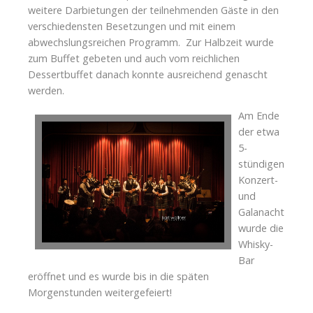
weitere Darbietungen der teilnehmenden Gäste in den
verschiedensten Besetzungen und mit einem
abwechslungsreichen Programm. Zur Halbzeit wurde
zum Buffet gebeten und auch vom reichlichen
Dessertbuffet danach konnte ausreichend genascht
werden.
Am Ende
der etwa
5-
stündigen
Konzert-
und
Galanacht
wurde die
Whisky-
Bar
eröffnet und es wurde bis in die späten
Morgenstunden weitergefeiert!